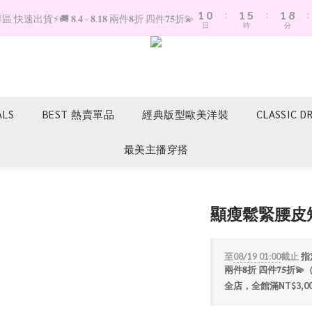
1
0
:
1
5
:
1
8
:
快速出貨⚡️🚚 𝟖.𝟒 - 𝟖.𝟏𝟖 兩件𝟖折 四件𝟕𝟓折💫
日
時
分
0
0
4
0
7
3
6
2
5
1
4
0
3
2
ALS
BEST 熱賣單品
經典版型歐美洋裝
CLASSIC D
1
0
最美主播穿搭
顯瘦鬆緊腰皮
至
08/19 01:00
截止
指定
兩件𝟖折 四件𝟕𝟓
全店，全館滿NT$3,0