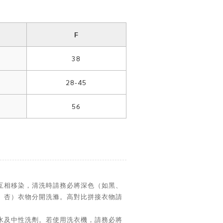
F
38
28-45
56
互相移染，清洗時請務必將深色（如黑、
、杏）衣物分開洗滌。高對比拼接衣物請
水及中性洗劑。若使用洗衣機，請務必將