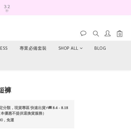
3
2
秒
2
1
1
0
0
RESS
專業必備套裝
SHOP ALL
BLOG
立即購買
短褲
分類，現貨專區 快速出貨⚡️🚚 𝟖.𝟒 - 𝟖.𝟏𝟖
折💫（本優惠不提供退換貨服務）
00，免運