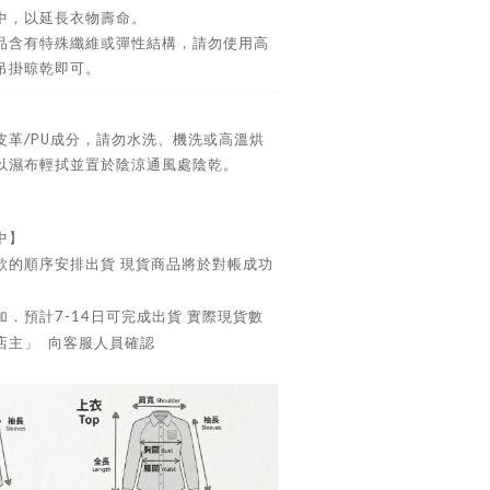
中，以延長衣物壽命。
品含有特殊纖維或彈性結構，請勿使用高
吊掛晾乾即可。
皮革/PU成分，請勿水洗、機洗或高溫烘
以濕布輕拭並置於陰涼通風處陰乾。
中】
款的順序安排出貨 現貨商品將於對帳成功
．預計7-14日可完成出貨 實際現貨數
店主」 向客服人員確認