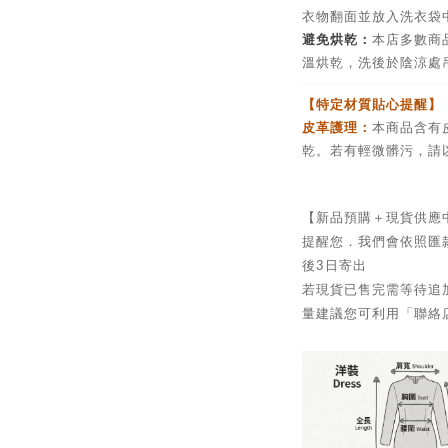
衣物翻面並放入洗衣袋
避免烘乾：
本店多數商
溫烘乾，洗後於陰涼處
【特定材質貼心提醒】
皮革護理：
本商品含有
乾。若有輕微髒污，請
【新品預購＋現貨供應
提醒您．我們會依照匯
後3日寄出
若現貨已售完需等待追加
量建議您可利用「聯絡