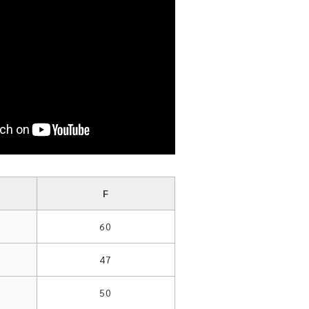
F
60
47
50