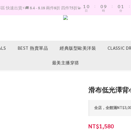
1
0
:
0
9
:
0
1
:
快速出貨⚡️🚚 𝟖.𝟒 - 𝟖.𝟏𝟖 兩件𝟖折 四件𝟕𝟓折💫
日
時
分
0
8
0
7
6
5
4
3
ALS
BEST 熱賣單品
經典版型歐美洋裝
CLASSIC D
2
1
最美主播穿搭
0
滑布低光澤背心
全店，全館滿NT$3,0
NT$1,580