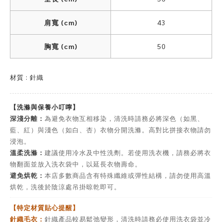
肩寬 (cm)
43
胸寬 (cm)
50
材質 : 針織
【洗滌與保養小叮嚀】
深淺分離：
為避免衣物互相移染，清洗時請務必將深色（如黑、
藍、紅）與淺色（如白、杏）衣物分開洗滌。高對比拼接衣物請勿
浸泡。
溫柔洗滌：
建議使用冷水及中性洗劑。若使用洗衣機，請務必將衣
物翻面並放入洗衣袋中，以延長衣物壽命。
避免烘乾：
本店多數商品含有特殊纖維或彈性結構，請勿使用高溫
烘乾，洗後於陰涼處吊掛晾乾即可。
【特定材質貼心提醒】
針織毛衣：
針織產品較易鬆弛變形，清洗時請務必使用洗衣袋並冷