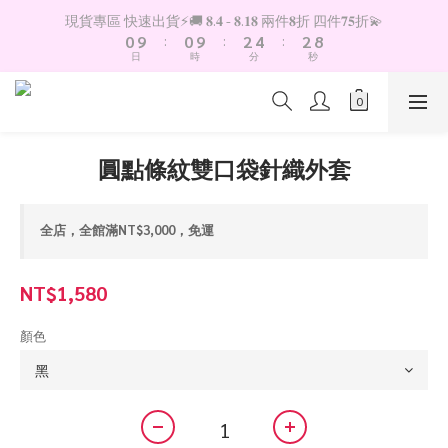
1
1
3
5
3
9
現貨專區 快速出貨⚡️🚚 𝟖.𝟒 - 𝟖.𝟏𝟖 兩件𝟖折 四件𝟕𝟓折💫
0
9
:
0
9
:
2
4
:
2
8
日
時
分
秒
8
8
1
3
1
7
7
7
0
2
0
6
6
6
1
5
5
5
0
4
4
4
3
圓點條紋雙口袋針織外套
3
3
2
2
2
1
1
1
0
全店，全館滿NT$3,000，免運
0
0
NT$1,580
顏色