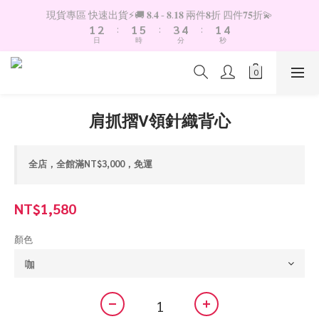
2
3
2
6
4
5
2
5
現貨專區 快速出貨⚡️🚚 𝟖.𝟒 - 𝟖.𝟏𝟖 兩件𝟖折 四件𝟕𝟓折💫
1
2
:
1
5
:
3
4
:
1
4
日
時
分
秒
0
1
0
4
2
3
0
3
0
3
1
2
2
2
0
1
1
1
0
0
0
肩抓摺V領針織背心
全店，全館滿NT$3,000，免運
NT$1,580
顏色