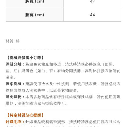
胸寬 (cm)
49
腰寬 (cm)
44
材質: 棉
【洗滌與保養小叮嚀】
深淺分離：
為避免衣物互相移染，清洗時請務必將深色（如黑、
藍、紅）與淺色（如白、杏）衣物分開洗滌。高對比拼接衣物請勿
浸泡。
溫柔洗滌：
建議使用冷水及中性洗劑。若使用洗衣機，請務必將衣
物翻面並放入洗衣袋中，以延長衣物壽命。
避免烘乾：
本店多數商品含有特殊纖維或彈性結構，請勿使用高溫
烘乾，洗後於陰涼處吊掛晾乾即可。
【特定材質貼心提醒】
針織毛衣：
針織產品較易鬆弛變形，清洗時請務必使用洗衣袋並冷