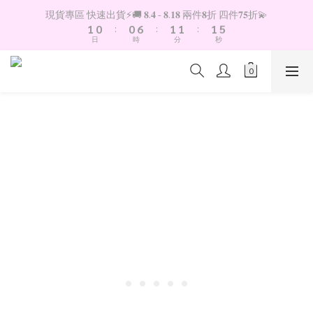
6
2
1
1
7
2
2
2
現貨專區 快速出貨⚡️🚚 𝟖.𝟒 - 𝟖.𝟏𝟖 兩件𝟖折 四件𝟕𝟓折💫
5
1
0
:
0
6
:
1
1
:
1
4
日
時
分
秒
0
5
0
0
0
3
4
2
3
1
2
0
1
0