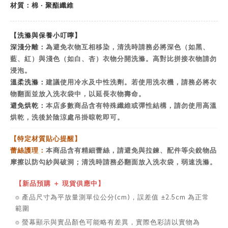
材質：棉 ‧ 聚酯纖維
【洗滌與保養小叮嚀】
深淺分離：
為避免衣物互相移染，清洗時請務必將深色（如黑、
藍、紅）與淺色（如白、杏）衣物分開洗滌。高對比拼接衣物請勿
浸泡。
溫柔洗滌：
建議使用冷水及中性洗劑。若使用洗衣機，請務必將衣
物翻面並放入洗衣袋中，以延長衣物壽命。
避免烘乾：
本店多數商品含有特殊纖維或彈性結構，請勿使用高溫
烘乾，洗後於陰涼處吊掛晾乾即可。
【特定材質貼心提醒】
蕾絲護理：
本商品含有精細蕾絲，請避免與拉鍊、配件等尖銳物品
摩擦以防勾紗與破洞；清洗時請務必翻面放入洗衣袋，弱速洗滌。
【新品預購 ＋ 現貨供應中】
⌾ 產品尺寸為平放量測單位公分(cm)，誤差值 ±2.5cm 為正常
範圍
⌾ 螢幕顯示與實品顏色可能略有差異，實際色彩請以實物為