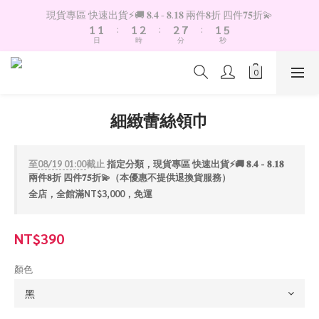
2
2
2
3
3
8
2
6
現貨專區 快速出貨⚡️🚚 𝟖.𝟒 - 𝟖.𝟏𝟖 兩件𝟖折 四件𝟕𝟓折💫
1
1
:
1
2
:
2
7
:
1
5
日
時
分
秒
0
0
0
1
1
6
0
4
0
0
5
3
4
2
3
1
2
0
細緻蕾絲領巾
1
0
至
08/19 01:00
截止
指定分類，現貨專區 快速出貨⚡️🚚 𝟖.𝟒 - 𝟖.𝟏𝟖
兩件𝟖折 四件𝟕𝟓折💫（本優惠不提供退換貨服務）
全店，全館滿NT$3,000，免運
NT$390
顏色