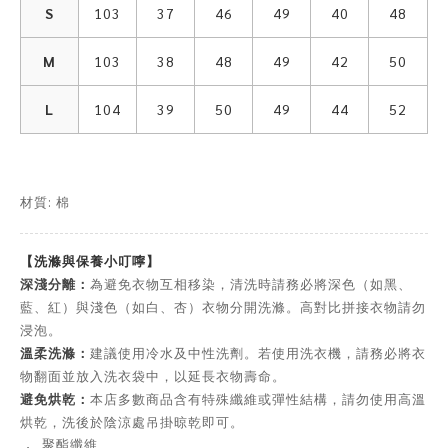
S
103
37
46
49
40
48
M
103
38
48
49
42
50
L
104
39
50
49
44
52
材質: 棉
【洗滌與保養小叮嚀】
深淺分離：
為避免衣物互相移染，清洗時請務必將深色（如黑、
藍、紅）與淺色（如白、杏）衣物分開洗滌。高對比拼接衣物請勿
浸泡。
溫柔洗滌：
建議使用冷水及中性洗劑。若使用洗衣機，請務必將衣
物翻面並放入洗衣袋中，以延長衣物壽命。
避免烘乾：
本店多數商品含有特殊纖維或彈性結構，請勿使用高溫
烘乾，洗後於陰涼處吊掛晾乾即可。
．
聚酯纖維