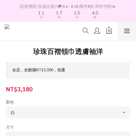
2
2
2
8
2
6
4
現貨專區 快速出貨⚡️🚚 𝟖.𝟒 - 𝟖.𝟏𝟖 兩件𝟖折 四件𝟕𝟓折💫
1
1
:
1
7
:
1
5
:
3
9
日
時
分
秒
0
0
0
6
0
4
2
8
5
3
1
7
4
2
0
6
3
1
5
2
0
4
珍珠百褶領巾透膚袖洋
1
3
0
2
1
全店，全館滿NT$3,000，免運
0
NT$3,180
顏色
尺寸