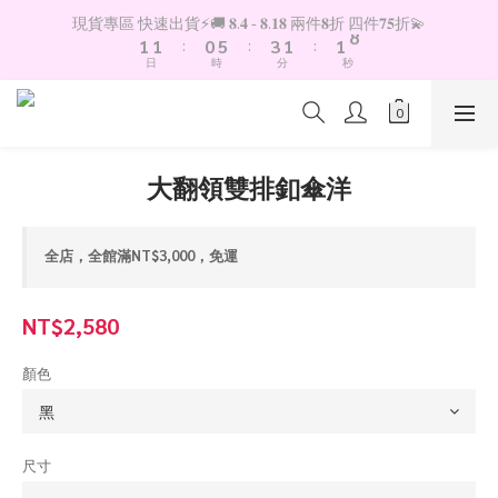
2
2
1
6
4
2
2
8
現貨專區 快速出貨⚡️🚚 𝟖.𝟒 - 𝟖.𝟏𝟖 兩件𝟖折 四件𝟕𝟓折💫
1
1
:
0
5
:
3
1
:
1
7
日
時
分
秒
0
0
4
2
0
0
6
3
1
5
2
0
4
1
3
0
2
大翻領雙排釦傘洋
1
0
全店，全館滿NT$3,000，免運
NT$2,580
顏色
尺寸