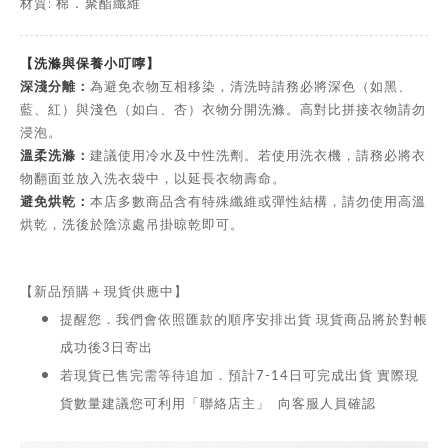
材質: 棉
聚酯纖維
．
【洗滌與保養小叮嚀】
深淺分離：
為避免衣物互相移染，清洗時請務必將深色（如黑、
藍、紅）與淺色（如白、杏）衣物分開洗滌。高對比拼接衣物請勿
浸泡。
溫柔洗滌：
建議使用冷水及中性洗劑。若使用洗衣機，請務必將衣
物翻面並放入洗衣袋中，以延長衣物壽命。
避免烘乾：
本店多數商品含有特殊纖維或彈性結構，請勿使用高溫
烘乾，洗後於陰涼處吊掛晾乾即可。
【新品預購＋現貨供應中】
提醒您．我們會依照匯款的順序安排出貨 現貨商品將於對帳
成功後3日寄出
若現貨已售完需等待追加．預計7-14日可完成出貨 實際現
貨數量建議您可利用「聯絡店主」 向客服人員確認