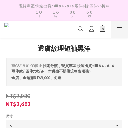
2
1
2
7
1
9
6
1
現貨專區 快速出貨⚡️🚚 𝟖.𝟒 - 𝟖.𝟏𝟖 兩件𝟖折 四件𝟕𝟓折💫
1
0
:
1
6
:
0
8
:
5
0
日
時
分
秒
0
0
5
7
4
4
6
3
3
5
2
2
4
1
1
3
0
透膚紋理短袖黑洋
0
2
1
0
至
08/19 01:00
截止
指定分類，現貨專區 快速出貨⚡️🚚 𝟖.𝟒 - 𝟖.𝟏𝟖
兩件𝟖折 四件𝟕𝟓折💫（本優惠不提供退換貨服務）
全店，全館滿NT$3,000，免運
NT$2,980
NT$2,682
尺寸