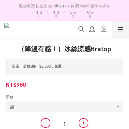
6
2
1
2
1
4
6
1
現貨專區 快速出貨⚡️🚚 𝟖.𝟒 - 𝟖.𝟏𝟖 兩件𝟖折 四件𝟕𝟓折💫
5
1
0
:
1
0
:
3
5
:
0
日
時
分
秒
4
0
0
2
4
3
1
3
2
0
2
1
1
0
0
（降溫有感！）冰絲涼感Bratop
全店，全館滿NT$3,000，免運
NT$980
顏色