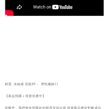
．
材質: 冰絲感 尼龍89
彈性纖維11
【新品預購＋現貨供應中】
提醒您．我們會依照匯款的順序安排出貨 現貨商品將於對帳成功