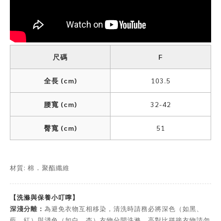
尺碼
F
全長 (cm)
103.5
腰寬 (cm)
32-42
臀寬 (cm)
51
材質: 棉
聚酯纖維
．
【洗滌與保養小叮嚀】
深淺分離：
為避免衣物互相移染，清洗時請務必將深色（如黑、
藍、紅）與淺色（如白、杏）衣物分開洗滌。高對比拼接衣物請勿