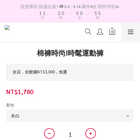
2
2
3
1
6
1
6
6
現貨專區 快速出貨⚡️🚚 𝟖.𝟒 - 𝟖.𝟏𝟖 兩件𝟖折 四件𝟕𝟓折💫
1
1
:
2
0
:
5
0
:
5
5
日
時
分
秒
0
0
1
4
4
4
0
3
3
3
2
2
2
1
1
1
0
0
0
棉褲時尚!時髦運動褲
全店，全館滿NT$3,000，免運
NT$1,780
顏色