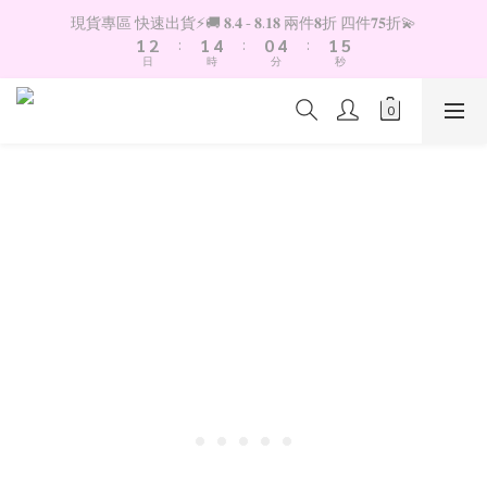
2
3
2
5
1
5
2
6
現貨專區 快速出貨⚡️🚚 𝟖.𝟒 - 𝟖.𝟏𝟖 兩件𝟖折 四件𝟕𝟓折💫
1
2
:
1
4
:
0
4
:
1
5
日
時
分
秒
0
1
0
3
3
0
4
0
2
2
3
1
1
2
0
0
1
0