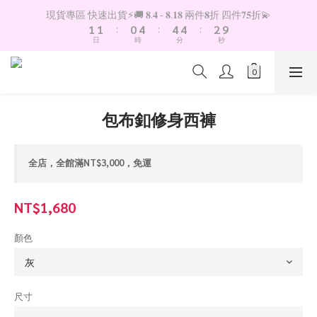
2
2
1
5
5
5
3
現貨專區 快速出貨⚡️🚚 𝟖.𝟒 - 𝟖.𝟏𝟖 兩件𝟖折 四件𝟕𝟓折💫
1
1
:
0
4
:
4
4
:
2
9
日
時
分
秒
0
0
3
3
3
1
8
2
2
2
0
7
1
1
1
6
0
0
0
5
4
包布釦修身西褲
3
2
1
全店，全館滿NT$3,000，免運
0
NT$1,680
顏色
尺寸