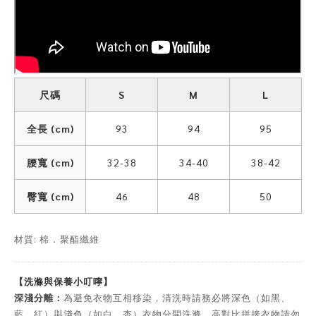
尺碼
S
M
L
全長 (cm)
93
94
95
腰寬 (cm)
32-38
34-40
38-42
臀寬 (cm)
46
48
50
材質: 棉
聚酯纖維
．
【洗滌與保養小叮嚀】
深淺分離：
為避免衣物互相移染，清洗時請務必將深色（如黑、
藍、紅）與淺色（如白、杏）衣物分開洗滌。高對比拼接衣物請勿