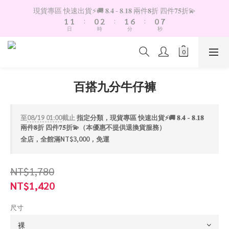
2
2
1
3
2
7
1
8
現貨專區 快速出貨⚡️🚚 𝟖.𝟒 - 𝟖.𝟏𝟖 兩件𝟖折 四件𝟕𝟓折💫
1
1
:
0
2
:
1
6
:
0
7
日
時
分
秒
0
0
1
0
5
6
0
4
5
3
4
2
3
1
2
百搭九分牛仔褲
0
1
0
至
08/19 01:00
截止
指定分類，現貨專區 快速出貨⚡️🚚 𝟖.𝟒 - 𝟖.𝟏𝟖
兩件𝟖折 四件𝟕𝟓折💫（本優惠不提供退換貨服務）
全店，全館滿NT$3,000，免運
NT$1,780
NT$1,420
尺寸