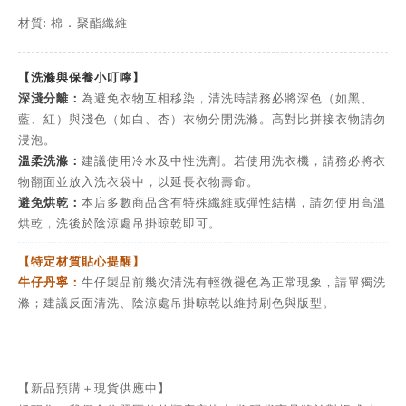
材質: 棉
聚酯纖維
．
【洗滌與保養小叮嚀】
深淺分離：
為避免衣物互相移染，清洗時請務必將深色（如黑、
藍、紅）與淺色（如白、杏）衣物分開洗滌。高對比拼接衣物請勿
浸泡。
溫柔洗滌：
建議使用冷水及中性洗劑。若使用洗衣機，請務必將衣
物翻面並放入洗衣袋中，以延長衣物壽命。
避免烘乾：
本店多數商品含有特殊纖維或彈性結構，請勿使用高溫
烘乾，洗後於陰涼處吊掛晾乾即可。
【特定材質貼心提醒】
牛仔丹寧：
牛仔製品前幾次清洗有輕微褪色為正常現象，請單獨洗
滌；建議反面清洗、陰涼處吊掛晾乾以維持刷色與版型。
【新品預購＋現貨供應中】