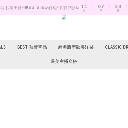
1
1
:
0
7
:
2
8
:
快速出貨⚡️🚚 𝟖.𝟒 - 𝟖.𝟏𝟖 兩件𝟖折 四件𝟕𝟓折💫
日
時
分
0
0
6
1
7
5
0
6
4
5
3
4
2
3
1
2
ALS
BEST 熱賣單品
經典版型歐美洋裝
CLASSIC D
0
1
0
最美主播穿搭