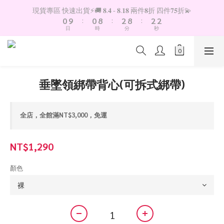
1
1
9
3
9
3
3
現貨專區 快速出貨⚡️🚚 𝟖.𝟒 - 𝟖.𝟏𝟖 兩件𝟖折 四件𝟕𝟓折💫
0
9
:
0
8
:
2
8
:
2
2
日
時
分
秒
8
7
1
7
1
1
7
6
0
6
0
0
6
5
5
5
4
4
4
3
3
垂墜領綁帶背心(可拆式綁帶)
3
2
2
2
1
1
1
0
0
全店，全館滿NT$3,000，免運
0
NT$1,290
顏色