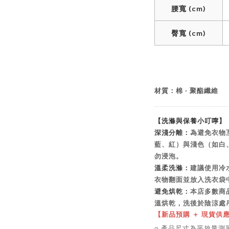
腰寬 (cm)
臀寬 (cm)
材質：棉 ‧ 聚酯纖維
【洗滌與保養小叮嚀】
深淺分離：
為避免衣物
藍、紅）與淺色（如白
勿浸泡。
溫柔洗滌：
建議使用冷
衣物翻面並放入洗衣袋
避免烘乾：
本店多數商
溫烘乾，洗後於陰涼處
【新品預購 ＋ 現貨供
⌾ 產品尺寸為平放量測單