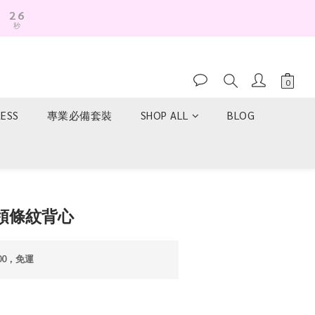
6
2
5
秒
1
4
0
3
2
1
0
RESS
專業必備套裝
SHOP ALL
BLOG
立即購買
墜領條紋背心
00，免運