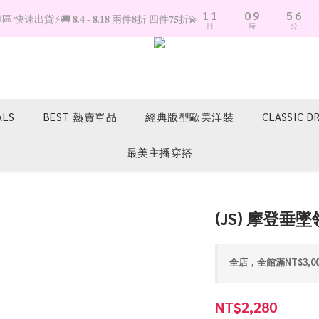
1
1
:
0
9
:
5
6
:
快速出貨⚡️🚚 𝟖.𝟒 - 𝟖.𝟏𝟖 兩件𝟖折 四件𝟕𝟓折💫
日
時
分
0
0
8
4
5
7
3
4
6
2
3
5
1
2
4
0
1
3
0
ALS
BEST 熱賣單品
經典版型歐美洋裝
CLASSIC D
2
1
最美主播穿搭
0
(JS) 摩登垂
全店，全館滿NT$3,0
NT$2,280