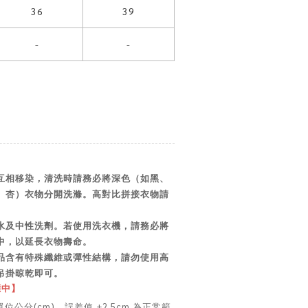
36
39
-
-
互相移染，清洗時請務必將深色（如黑、
、杏）衣物分開洗滌。高對比拼接衣物請
水及中性洗劑。若使用洗衣機，請務必將
中，以延長衣物壽命。
品含有特殊纖維或彈性結構，請勿使用高
吊掛晾乾即可。
應中】
位公分(cm)，誤差值 ±2.5cm 為正常範