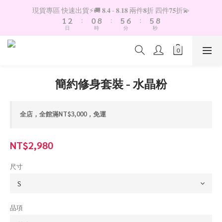
2
3
1
9
6
7
6
8
現貨專區 快速出貨⚡️🚚 𝟖.𝟒 - 𝟖.𝟏𝟖 兩件𝟖折 四件𝟕𝟓折💫
1
2
:
0
8
:
5
6
:
5
7
日
時
分
秒
0
1
7
4
5
4
6
0
6
3
4
3
5
5
2
3
2
4
4
1
2
1
3
3
0
1
0
2
簡約修身套裝 - 水晶粉
2
0
1
1
0
0
全店，全館滿NT$3,000，免運
NT$2,980
尺寸
品項