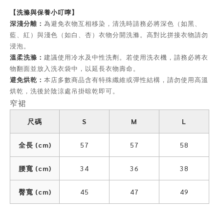
【洗滌與保養小叮嚀】
深淺分離：
為避免衣物互相移染，清洗時請務必將深色（如黑、
藍、紅）與淺色（如白、杏）衣物分開洗滌。高對比拼接衣物請勿
浸泡。
溫柔洗滌：
建議使用冷水及中性洗劑。若使用洗衣機，請務必將衣
物翻面並放入洗衣袋中，以延長衣物壽命。
避免烘乾：
本店多數商品含有特殊纖維或彈性結構，請勿使用高溫
烘乾，洗後於陰涼處吊掛晾乾即可。
窄裙
尺碼
S
M
L
全長 (cm)
57
57
58
腰寬 (cm)
34
36
38
臀寬 (cm)
45
47
49