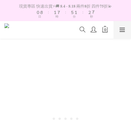
8
1
9
2
8
6
2
3
現貨專區 快速出貨⚡️🚚 𝟖.𝟒 - 𝟖.𝟏𝟖 兩件𝟖折 四件𝟕𝟓折💫
7
0
8
:
1
7
:
5
1
:
2
6
日
時
分
秒
7
0
6
4
0
1
5
6
5
3
0
4
5
4
2
3
4
3
1
2
3
2
0
1
2
1
0
1
0
0