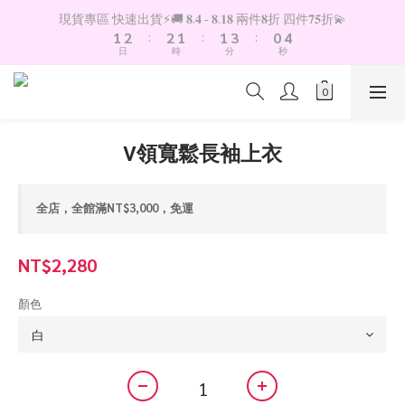
2
3
3
2
2
4
1
5
現貨專區 快速出貨⚡️🚚 𝟖.𝟒 - 𝟖.𝟏𝟖 兩件𝟖折 四件𝟕𝟓折💫
1
2
:
2
1
:
1
3
:
0
4
日
時
分
秒
0
1
1
0
0
2
3
0
0
1
2
0
1
0
V領寬鬆長袖上衣
全店，全館滿NT$3,000，免運
NT$2,280
顏色