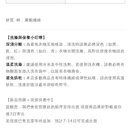
材質: 棉
聚酯纖維
．
【洗滌與保養小叮嚀】
深淺分離：
為避免衣物互相移染，清洗時請務必將深色（如黑、
藍、紅）與淺色（如白、杏）衣物分開洗滌。高對比拼接衣物請勿
浸泡。
溫柔洗滌：
建議使用冷水及中性洗劑。若使用洗衣機，請務必將衣
物翻面並放入洗衣袋中，以延長衣物壽命。
避免烘乾：
本店多數商品含有特殊纖維或彈性結構，請勿使用高溫
烘乾，洗後於陰涼處吊掛晾乾即可。
【新品預購＋現貨供應中】
提醒您．我們會依照匯款的順序安排出貨 現貨商品將於對帳成功
後3日寄出
若現貨已售完需等待追加．預計7-14日可完成出貨