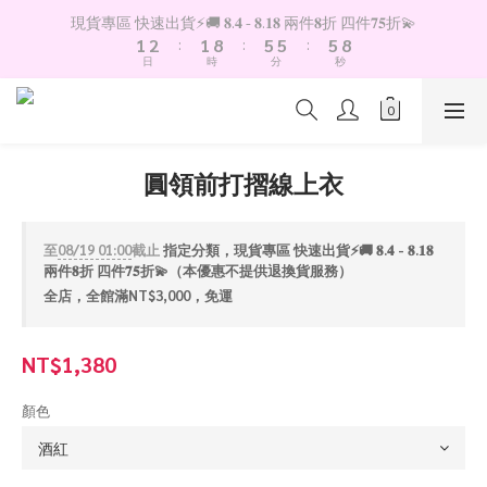
2
3
2
9
6
6
6
9
現貨專區 快速出貨⚡️🚚 𝟖.𝟒 - 𝟖.𝟏𝟖 兩件𝟖折 四件𝟕𝟓折💫
1
2
:
1
8
:
5
5
:
5
8
日
時
分
秒
0
1
0
7
4
4
4
7
0
6
3
3
3
6
5
2
2
2
5
4
1
1
1
4
3
0
0
0
3
圓領前打摺線上衣
2
2
1
1
0
0
至
08/19 01:00
截止
指定分類，現貨專區 快速出貨⚡️🚚 𝟖.𝟒 - 𝟖.𝟏𝟖
兩件𝟖折 四件𝟕𝟓折💫（本優惠不提供退換貨服務）
全店，全館滿NT$3,000，免運
NT$1,380
顏色