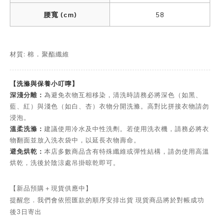
腰寬 (cm)
58
材質: 棉
聚酯纖維
．
【洗滌與保養小叮嚀】
深淺分離：
為避免衣物互相移染，清洗時請務必將深色（如黑、
藍、紅）與淺色（如白、杏）衣物分開洗滌。高對比拼接衣物請勿
浸泡。
溫柔洗滌：
建議使用冷水及中性洗劑。若使用洗衣機，請務必將衣
物翻面並放入洗衣袋中，以延長衣物壽命。
避免烘乾：
本店多數商品含有特殊纖維或彈性結構，請勿使用高溫
烘乾，洗後於陰涼處吊掛晾乾即可。
【新品預購＋現貨供應中】
提醒您．我們會依照匯款的順序安排出貨 現貨商品將於對帳成功
後3日寄出