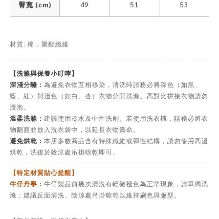
臀寬 (cm)
49
51
53
材質: 棉
聚酯纖維
．
【洗滌與保養小叮嚀】
深淺分離：
為避免衣物互相移染，清洗時請務必將深色（如黑、
藍、紅）與淺色（如白、杏）衣物分開洗滌。高對比拼接衣物請勿
浸泡。
溫柔洗滌：
建議使用冷水及中性洗劑。若使用洗衣機，請務必將衣
物翻面並放入洗衣袋中，以延長衣物壽命。
避免烘乾：
本店多數商品含有特殊纖維或彈性結構，請勿使用高溫
烘乾，洗後於陰涼處吊掛晾乾即可。
【特定材質貼心提醒】
牛仔丹寧：
牛仔製品前幾次清洗有輕微褪色為正常現象，請單獨洗
滌；建議反面清洗、陰涼處吊掛晾乾以維持刷色與版型。