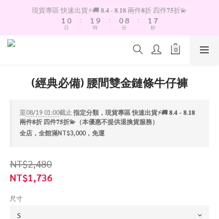
8
2
1
2
1
9
2
現貨專區 快速出貨⚡️🚚 𝟖.𝟒 - 𝟖.𝟏𝟖 兩件𝟖折 四件𝟕𝟓折💫
7
1
0
:
1
9
:
0
8
:
1
日
時
分
秒
6
0
0
8
7
0
5
7
6
4
6
5
3
5
4
2
4
3
(經典必備) 腰間雙金鏈條牛仔褲
1
3
2
0
2
1
1
0
至
08/19 01:00
截止
指定分類，現貨專區 快速出貨⚡️🚚 𝟖.𝟒 - 𝟖.𝟏𝟖
0
兩件𝟖折 四件𝟕𝟓折💫（本優惠不提供退換貨服務）
全店，全館滿NT$3,000，免運
NT$2,480
NT$1,736
尺寸