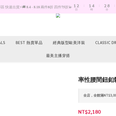
8
1
2
:
1
4
:
2
:
快速出貨⚡️🚚 𝟖.𝟒 - 𝟖.𝟏𝟖 兩件𝟖折 四件𝟕𝟓折💫
7
日
時
分
0
1
0
3
1
6
0
2
0
5
1
4
0
3
2
ALS
BEST 熱賣單品
經典版型歐美洋裝
CLASSIC D
1
0
最美主播穿搭
率性腰間鈕釦
全店，全館滿NT$3,0
NT$2,180