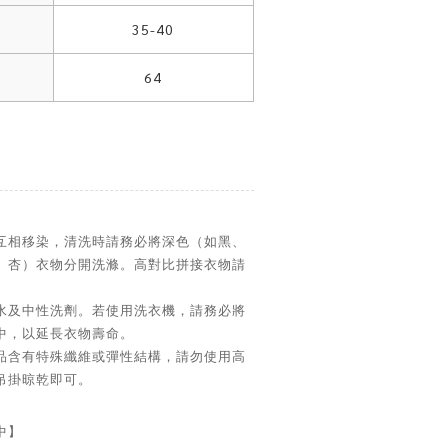
35-40
64
互相移染，清洗時請務必將深色（如黑、
、杏）衣物分開洗滌。高對比拼接衣物請
水及中性洗劑。若使用洗衣機，請務必將
中，以延長衣物壽命。
品含有特殊纖維或彈性結構，請勿使用高
吊掛晾乾即可。
中】