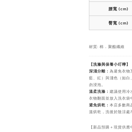
腰寬 (cm)
臀寬 (cm)
材質: 棉
聚酯纖維
．
【洗滌與保養小叮嚀】
深淺分離：
為避免衣物
藍、紅）與淺色（如白
勿浸泡。
溫柔洗滌：
建議使用冷
衣物翻面並放入洗衣袋
避免烘乾：
本店多數商
溫烘乾，洗後於陰涼處
【新品預購＋現貨供應