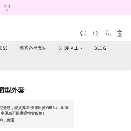
3
0
秒
2
1
0
RESS
專業必備套裝
SHOP ALL
BLOG
立即購買
廂型外套
分類，現貨專區 快速出貨⚡️🚚 𝟖.𝟒 - 𝟖.𝟏𝟖
折💫（本優惠不提供退換貨服務）
00，免運