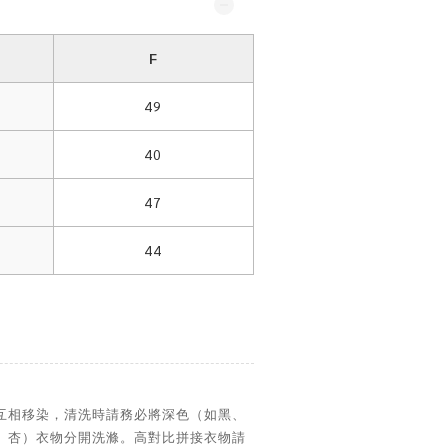
F
49
40
47
44
互相移染，清洗時請務必將深色（如黑、
、杏）衣物分開洗滌。高對比拼接衣物請