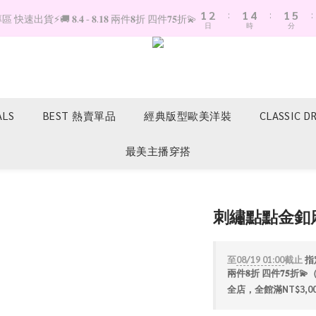
1
2
:
1
4
:
1
5
:
快速出貨⚡️🚚 𝟖.𝟒 - 𝟖.𝟏𝟖 兩件𝟖折 四件𝟕𝟓折💫
日
時
分
0
1
0
3
0
4
0
2
3
1
2
0
1
0
ALS
BEST 熱賣單品
經典版型歐美洋裝
CLASSIC D
最美主播穿搭
刺繡點點金釦
至
08/19 01:00
截止
指定
兩件𝟖折 四件𝟕𝟓
全店，全館滿NT$3,0