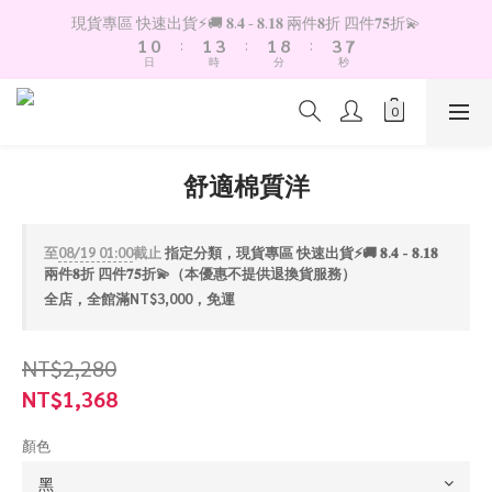
2
1
2
4
2
9
4
8
現貨專區 快速出貨⚡️🚚 𝟖.𝟒 - 𝟖.𝟏𝟖 兩件𝟖折 四件𝟕𝟓折💫
1
0
:
1
3
:
1
8
:
3
7
日
時
分
秒
0
0
2
0
7
2
6
1
6
1
5
0
5
0
4
4
3
3
2
舒適棉質洋
2
1
1
0
0
至
08/19 01:00
截止
指定分類，現貨專區 快速出貨⚡️🚚 𝟖.𝟒 - 𝟖.𝟏𝟖
兩件𝟖折 四件𝟕𝟓折💫（本優惠不提供退換貨服務）
全店，全館滿NT$3,000，免運
NT$2,280
NT$1,368
顏色