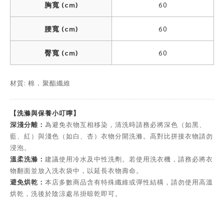
胸寬 (cm)
60
腰寬 (cm)
60
臀寬 (cm)
60
材質: 棉
聚酯纖維
．
【洗滌與保養小叮嚀】
深淺分離：
為避免衣物互相移染，清洗時請務必將深色（如黑、
藍、紅）與淺色（如白、杏）衣物分開洗滌。高對比拼接衣物請勿
浸泡。
溫柔洗滌：
建議使用冷水及中性洗劑。若使用洗衣機，請務必將衣
物翻面並放入洗衣袋中，以延長衣物壽命。
避免烘乾：
本店多數商品含有特殊纖維或彈性結構，請勿使用高溫
烘乾，洗後於陰涼處吊掛晾乾即可。