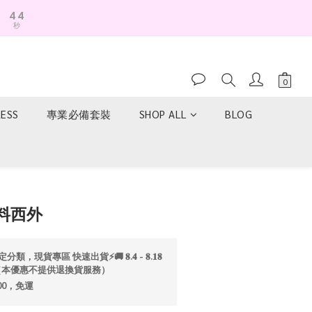
4
4
秒
3
3
2
2
1
1
0
0
RESS
專業必備套裝
SHOP ALL
BLOG
立即購買
料西外
分類，現貨專區 快速出貨⚡️🚚 𝟖.𝟒 - 𝟖.𝟏𝟖
折💫（本優惠不提供退換貨服務）
00，免運