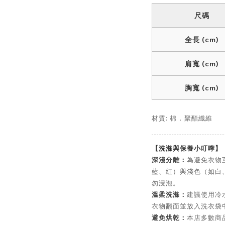
尺碼
全長 (cm)
肩寬 (cm)
胸寬 (cm)
材質: 棉
聚酯纖維
．
【洗滌與保養小叮嚀】
深淺分離：
為避免衣物
藍、紅）與淺色（如白
勿浸泡。
溫柔洗滌：
建議使用冷
衣物翻面並放入洗衣袋
避免烘乾：
本店多數商