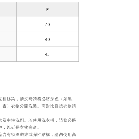
Ｆ
70
40
43
互相移染，清洗時請務必將深色（如黑、
、杏）衣物分開洗滌。高對比拼接衣物請
水及中性洗劑。若使用洗衣機，請務必將
中，以延長衣物壽命。
品含有特殊纖維或彈性結構，請勿使用高