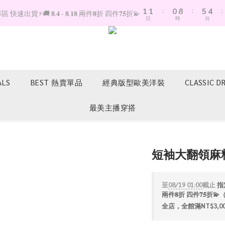
1
1
:
0
8
:
5
4
:
快速出貨⚡️🚚 𝟖.𝟒 - 𝟖.𝟏𝟖 兩件𝟖折 四件𝟕𝟓折💫
日
時
分
0
0
7
4
3
6
3
2
5
2
1
4
1
0
3
0
2
ALS
BEST 熱賣單品
經典版型歐美洋裝
CLASSIC D
1
0
最美主播穿搭
短袖大翻領麻
至
08/19 01:00
截止
指定
兩件𝟖折 四件𝟕𝟓
全店，全館滿NT$3,0