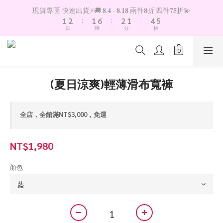
2
3
2
7
3
2
5
6
現貨專區 快速出貨⚡️🚚 𝟖.𝟒 - 𝟖.𝟏𝟖 兩件𝟖折 四件𝟕𝟓折💫
1
2
:
1
6
:
2
1
:
4
5
日
時
分
秒
0
1
0
5
1
0
3
4
0
4
0
2
3
3
1
2
2
0
1
1
0
(夏日涼爽)輕薄滑布寬褲
0
全店，全館滿NT$3,000，免運
NT$1,980
顏色