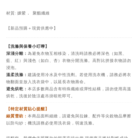
．
材質: 嫘縈
聚酯纖維
【新品預購＋現貨供應中】
【洗滌與保養小叮嚀】
深淺分離：
為避免衣物互相移染，清洗時請務必將深色（如黑、
藍、紅）與淺色（如白、杏）衣物分開洗滌。高對比拼接衣物請勿
浸泡。
溫柔洗滌：
建議使用冷水及中性洗劑。若使用洗衣機，請務必將衣
物翻面並放入洗衣袋中，以延長衣物壽命。
避免烘乾：
本店多數商品含有特殊纖維或彈性結構，請勿使用高溫
烘乾，洗後於陰涼處吊掛晾乾即可。
【特定材質貼心提醒】
絲質雪紡：
本商品面料細緻，請避免與拉鍊、配件等尖銳物品摩擦
以防勾紗；機洗請務必使用洗衣袋，弱速洗滌。
提醒您．我們會依照匯款的順序安排出貨 現貨商品將於對帳成功