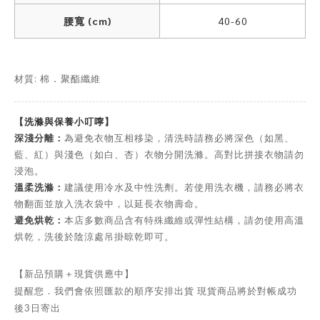
腰寬 (cm)
40-60
材質: 棉
聚酯纖維
．
【洗滌與保養小叮嚀】
深淺分離：
為避免衣物互相移染，清洗時請務必將深色（如黑、
藍、紅）與淺色（如白、杏）衣物分開洗滌。高對比拼接衣物請勿
浸泡。
溫柔洗滌：
建議使用冷水及中性洗劑。若使用洗衣機，請務必將衣
物翻面並放入洗衣袋中，以延長衣物壽命。
避免烘乾：
本店多數商品含有特殊纖維或彈性結構，請勿使用高溫
烘乾，洗後於陰涼處吊掛晾乾即可。
【新品預購＋現貨供應中】
提醒您．我們會依照匯款的順序安排出貨 現貨商品將於對帳成功
後3日寄出