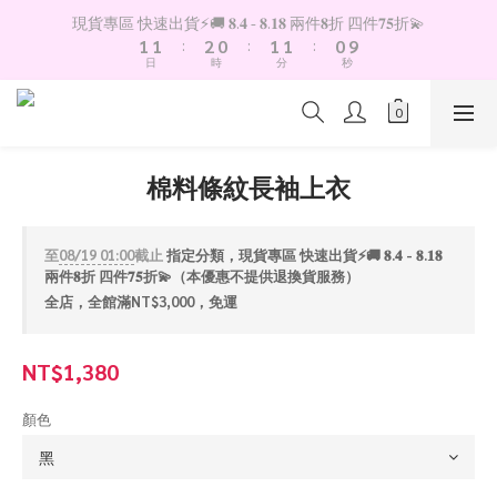
2
2
3
1
2
2
1
現貨專區 快速出貨⚡️🚚 𝟖.𝟒 - 𝟖.𝟏𝟖 兩件𝟖折 四件𝟕𝟓折💫
9
1
1
:
2
0
:
1
1
:
0
8
日
時
分
秒
0
0
1
0
0
7
0
6
5
4
3
棉料條紋長袖上衣
2
1
0
至
08/19 01:00
截止
指定分類，現貨專區 快速出貨⚡️🚚 𝟖.𝟒 - 𝟖.𝟏𝟖
兩件𝟖折 四件𝟕𝟓折💫（本優惠不提供退換貨服務）
全店，全館滿NT$3,000，免運
NT$1,380
顏色