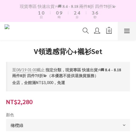
2
1
1
3
5
4
7
現貨專區 快速出貨⚡️🚚 𝟖.𝟒 - 𝟖.𝟏𝟖 兩件𝟖折 四件𝟕𝟓折💫
1
0
:
0
9
:
2
4
:
3
6
日
時
分
秒
0
8
1
3
2
5
7
0
2
1
4
6
1
0
3
5
0
2
4
1
V領透感背心+襯衫Set
3
0
2
1
至
08/19 01:00
截止
指定分類，現貨專區 快速出貨⚡️🚚 𝟖.𝟒 - 𝟖.𝟏𝟖
0
兩件𝟖折 四件𝟕𝟓折💫（本優惠不提供退換貨服務）
全店，全館滿NT$3,000，免運
NT$2,280
顏色