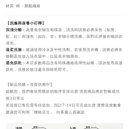
材質: 棉
聚酯纖維
．
【洗滌與保養小叮嚀】
深淺分離：
為避免衣物互相移染，清洗時請務必將深色（如黑、
藍、紅）與淺色（如白、杏）衣物分開洗滌。高對比拼接衣物請勿
浸泡。
溫柔洗滌：
建議使用冷水及中性洗劑。若使用洗衣機，請務必將衣
物翻面並放入洗衣袋中，以延長衣物壽命。
避免烘乾：
本店多數商品含有特殊纖維或彈性結構，請勿使用高溫
烘乾，洗後於陰涼處吊掛晾乾即可。
【新品預購＋現貨供應中】
提醒您．我們會依照匯款的順序安排出貨 現貨商品將於對帳成功
後3日寄出
若現貨已售完需等待追加．預計7-14日可完成出貨 實際現貨數量
建議您可利用「聯絡店主」 向客服人員確認