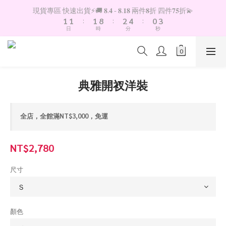
2
2
2
9
3
5
1
4
現貨專區 快速出貨⚡️🚚 𝟖.𝟒 - 𝟖.𝟏𝟖 兩件𝟖折 四件𝟕𝟓折💫
1
1
:
1
8
:
2
4
:
0
3
日
時
分
秒
0
0
0
7
1
3
2
6
0
2
1
5
1
0
4
0
3
典雅開衩洋裝
2
1
0
全店，全館滿NT$3,000，免運
NT$2,780
尺寸
顏色