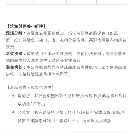
【洗滌與保養小叮嚀】
深淺分離：
為避免衣物互相移染，清洗時請務必將深色（如黑、
藍、紅）與淺色（如白、杏）衣物分開洗滌。高對比拼接衣物請勿
浸泡。
溫柔洗滌：
建議使用冷水及中性洗劑。若使用洗衣機，請務必將衣
物翻面並放入洗衣袋中，以延長衣物壽命。
避免烘乾：
本店多數商品含有特殊纖維或彈性結構，請勿使用高溫
烘乾，洗後於陰涼處吊掛晾乾即可。
【新品預購＋現貨供應中】
提醒您．我們會依照匯款的順序安排出貨 現貨商品將於對帳
成功後3日寄出
若現貨已售完需等待追加．預計7-14日可完成出貨 實際現
貨數量建議您可利用「聯絡店主」 向客服人員確認