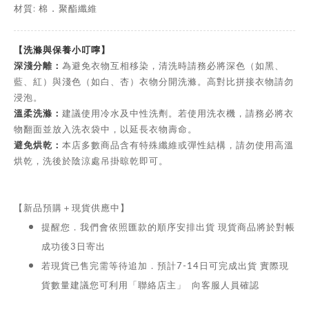
材質: 棉
聚酯纖維
．
【洗滌與保養小叮嚀】
深淺分離：
為避免衣物互相移染，清洗時請務必將深色（如黑、
藍、紅）與淺色（如白、杏）衣物分開洗滌。高對比拼接衣物請勿
浸泡。
溫柔洗滌：
建議使用冷水及中性洗劑。若使用洗衣機，請務必將衣
物翻面並放入洗衣袋中，以延長衣物壽命。
避免烘乾：
本店多數商品含有特殊纖維或彈性結構，請勿使用高溫
烘乾，洗後於陰涼處吊掛晾乾即可。
【新品預購＋現貨供應中】
提醒您．我們會依照匯款的順序安排出貨 現貨商品將於對帳
成功後3日寄出
若現貨已售完需等待追加．預計7-14日可完成出貨 實際現
貨數量建議您可利用「聯絡店主」 向客服人員確認