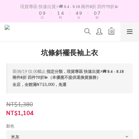
1
2
5
5
1
8
現貨專區 快速出貨⚡️🚚 𝟖.𝟒 - 𝟖.𝟏𝟖 兩件𝟖折 四件𝟕𝟓折💫
0
9
:
1
4
:
4
9
:
0
7
日
時
分
秒
8
0
3
3
8
6
7
2
2
7
5
6
1
1
6
4
5
0
0
5
3
4
4
2
坑條斜襬長袖上衣
3
3
1
2
2
0
1
1
至
08/19 01:00
截止
指定分類，現貨專區 快速出貨⚡️🚚 𝟖.𝟒 - 𝟖.𝟏𝟖
0
0
兩件𝟖折 四件𝟕𝟓折💫（本優惠不提供退換貨服務）
全店，全館滿NT$3,000，免運
NT$1,380
NT$1,104
顏色