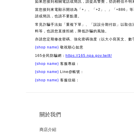
如果您接到相關電話或簡訊，請提高警覺，切勿輕信不明
當您接到來電顯示開頭為「+」、「+2」、」「+886
請或簡訊，也請不要點選。
常見詐騙手法如「重複下單」、「誤設分期付款」以取信
料等，也請您直接拒絕，降低詐騙的風險。
亦請您定期修改密碼、強化密碼強度（以大小寫英文、數
{shop name}
敬祝順心如意
165全民防騙網：
https://165.npa.gov.tw/#/
{shop name}
客服專線：
{shop name}
Line@帳號：
{shop name}
客服信箱：
關於我們
商店介紹