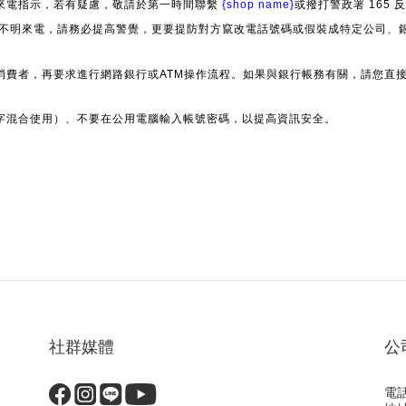
來電指示，若有疑慮，敬請於第一時間聯繫
{shop name}
或撥打警政署 165
」等不明來電，請務必提高警覺，更要提防對方竄改電話號碼或假裝成特定公司、
消費者，再要求進行網路銀行或ATM操作流程。如果與銀行帳務有關，請您直
字混合使用）、不要在公用電腦輸入帳號密碼，以提高資訊安全。
社群媒體
公
電話