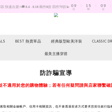
0
9
:
1
5
:
0
9
:
快速出貨⚡️🚚 𝟖.𝟒 - 𝟖.𝟏𝟖 兩件𝟖折 四件𝟕𝟓折💫
日
時
分
8
0
4
8
7
3
7
6
2
6
5
1
5
4
0
4
3
3
ALS
BEST 熱賣單品
經典版型歐美洋裝
CLASSIC D
2
2
1
1
最美主播穿搭
0
0
防詐騙宣導
並不適用於您的購物體驗；若有任何疑問請與店家聯繫確
索取相關金融帳戶、信用卡相關資訊，也不會透過前述方式要求您前往銀行臨櫃