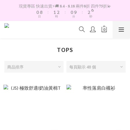
1
9
2
3
1
3
6
現貨專區 快速出貨⚡️🚚 𝟖.𝟒 - 𝟖.𝟏𝟖 兩件𝟖折 四件𝟕𝟓折💫
0
8
:
1
2
:
0
9
:
2
5
日
時
分
秒
7
0
1
8
1
4
6
0
7
0
3
5
6
2
4
5
1
3
4
0
TOPS
2
3
1
2
0
1
商品排序
每頁顯示 48 個
0