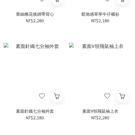
蕾絲雕花後綁帶背心
鬆弛感單寧牛仔襯衫
NT$2,280
NT$2,180
素面針織七分袖外套
素面V領飛鼠袖上衣
NT$2,180
NT$2,280