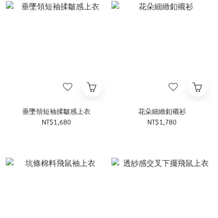
垂墜領短袖揉皺感上衣
花朵細緻釦襯衫
NT$1,680
NT$1,780