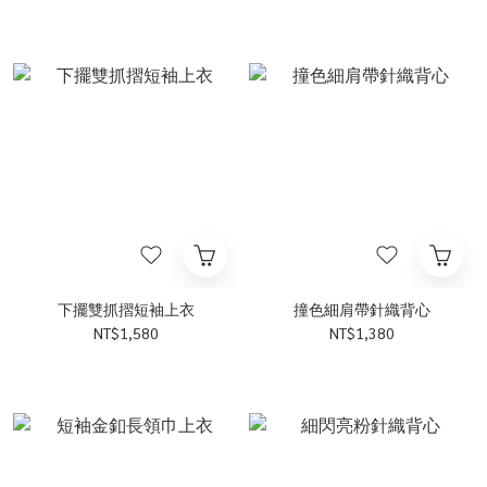
下擺雙抓摺短袖上衣
撞色細肩帶針織背心
NT$1,580
NT$1,380