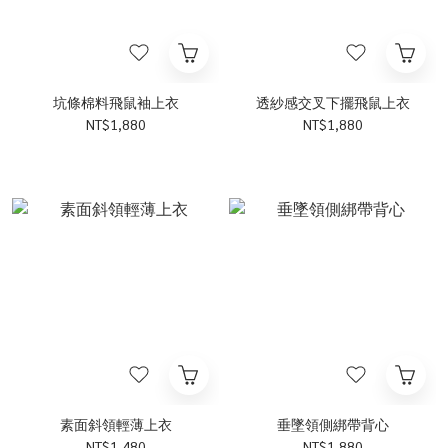
坑條棉料飛鼠袖上衣
透紗感交叉下擺飛鼠上衣
NT$1,880
NT$1,880
素面斜領輕薄上衣
垂墜領側綁帶背心
NT$1,480
NT$1,880