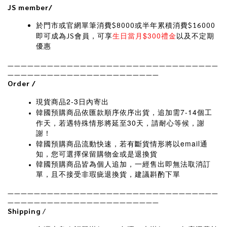
JS member/
$8000
$16000
於門市或官網單筆消費
或半年累積消費
$300
JS
生日當月
禮金
即可成為
會員，可享
以及不定期
優惠
————————————————————————————————
———————————————————————
Order /
2-3日
現貨商品
內寄出
7-14
韓國預購商品依匯款順序依序出貨，追加需
個工
30
作天，若遇特殊情形將延至
天，請耐心等候，謝
謝！
email
韓國預購商品流動快速，若有斷貨情形將以
通
知，您可選擇保留購物金或是退換貨
韓國預購商品皆為個人追加，一經售出即無法取消訂
單，且不接受非瑕疵退換貨，建議斟酌下單
————————————————————————————————
———————————————————————
Shipping
/