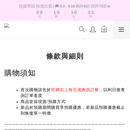
4
1
2
4
9
4
現貨專區 快速出貨⚡️🚚 𝟖.𝟒 - 𝟖.𝟏𝟖 兩件𝟖折 四件𝟕𝟓折💫
3
0
9
:
1
9
:
3
8
:
3
2
日
時
分
秒
8
0
8
2
7
2
1
7
7
1
6
1
0
6
6
0
5
0
5
5
4
4
4
3
3
3
2
條款與細則
2
2
1
1
1
0
0
0
購物須知
首次購物請先於
官網右上角完成會員註冊
，以利日後查
詢訂單進度
/
商品皆採現貨
預購方式
新品於預購期間購買享預購優惠，若新品預購優惠截止
則恢復單一特價
————————————————————————————————
———————————————————————