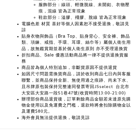
服飾部分：線頭、輕微脫線、未開釦、衣物壓
痕，混線
皆為正常現象
鞋款部分：溢膠、殘膠、脫線
皆為正常現象
電腦色差
材質
喜好等個人因素恕不接受退換，敬請見
諒
Bra Top
貼身衣物與飾品（
、貼身背心、安全褲、飾品
類、項鍊、戒指、手環、耳環、絲巾等）屬個人衛生用
品，故無鑑賞期並基於個人衛生原則
亦不受理退換貨
Sale
折扣商品、
優惠活動商品將一律不提供退換貨服
務
商品皆為個人特別追加，非斷貨原因不提供退貨
如因尺寸問題需換貨商品，請於收到商品七日內與客服
聯繫，並商品保持全新、無使用過之痕跡、尚未下水、
且吊牌原包裝保持完整連同發票寄回
台北市
JSselect
大安區大安路一段
巷
號(收貨時間
)
51
47
13:00-21:00
辦理部份商品退貨後，訂單剩餘商品金額若未達原先購
物金使用以及免運費之門檻，退款時將會扣除購物金以
及運費$80元。
海外會員無法提供退換，敬請見諒