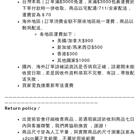
|
$3000
$3000
台灣本島
訂單滿
免運，未滿
包裹運費於
/711/
下單付款時一併收取。商品以宅配通
全家配送，
0
運費皆為＄7
海外地區
訂單消費金額不限依地區統一運費，商品以
|
郵局配送。
各地區運費如下：
/
$900
美國
加拿大
/
$500
新加坡
馬來西亞
$300
香港
$1000
其他國家
國內、海外訂單請確認資訊是否填寫正確，請避開未能
收貨日期，若是因收件資料填寫不完整、有誤，導致配
送失敗，
買家需負擔重新寄送運費
————————————————————————————————
———————————————————————
Return policy
/
出貨前皆會仔細檢查商品，若遇瑕疵請於收到商品七日
內與客服聯繫，我們將協助換貨
，謝謝！
商品尺寸皆為人工平量，與實際商品的尺寸測量誤差為
±2cm
屬正常範圍，不屬於瑕疵範圍