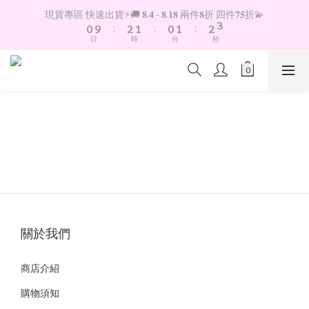
4
1
3
2
1
2
3
現貨專區 快速出貨⚡️🚚 𝟖.𝟒 - 𝟖.𝟏𝟖 兩件𝟖折 四件𝟕𝟓折💫
3
0
9
:
2
1
:
0
1
:
2
2
日
時
分
秒
8
1
0
0
1
1
7
0
0
0
6
5
4
3
2
1
0
關於我們
商店介紹
購物須知