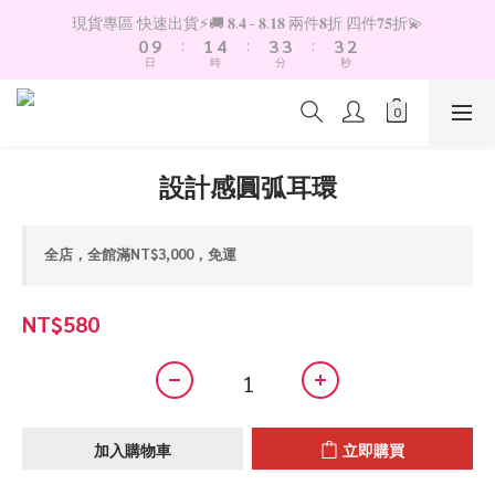
1
2
5
4
4
4
3
現貨專區 快速出貨⚡️🚚 𝟖.𝟒 - 𝟖.𝟏𝟖 兩件𝟖折 四件𝟕𝟓折💫
0
9
:
1
4
:
3
3
:
3
2
日
時
分
秒
8
0
3
2
2
2
1
7
2
1
1
1
0
6
1
0
0
0
5
0
4
設計感圓弧耳環
3
2
1
全店，全館滿NT$3,000，免運
0
NT$580
加入購物車
立即購買