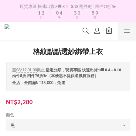
2
3
1
5
4
1
6
現貨專區 快速出貨⚡️🚚 𝟖.𝟒 - 𝟖.𝟏𝟖 兩件𝟖折 四件𝟕𝟓折💫
9
1
2
:
0
4
:
3
0
:
5
8
日
時
分
秒
0
1
3
2
4
7
0
2
1
3
6
1
0
2
5
0
1
4
0
3
格紋點點透紗綁帶上衣
2
1
0
至
08/19 01:00
截止
指定分類，現貨專區 快速出貨⚡️🚚 𝟖.𝟒 - 𝟖.𝟏𝟖
兩件𝟖折 四件𝟕𝟓折💫（本優惠不提供退換貨服務）
全店，全館滿NT$3,000，免運
NT$2,280
顏色