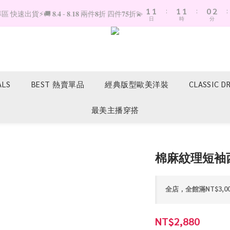
1
1
:
1
1
:
0
2
:
快速出貨⚡️🚚 𝟖.𝟒 - 𝟖.𝟏𝟖 兩件𝟖折 四件𝟕𝟓折💫
日
時
分
0
0
0
0
1
0
ALS
BEST 熱賣單品
經典版型歐美洋裝
CLASSIC D
最美主播穿搭
棉麻紋理短袖西
全店，全館滿NT$3,0
NT$2,880