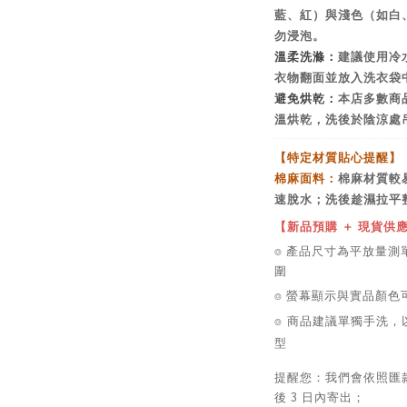
藍、紅）與淺色（如白
勿浸泡。
溫柔洗滌：
建議使用冷
衣物翻面並放入洗衣袋
避免烘乾：
本店多數商
溫烘乾，洗後於陰涼處
【特定材質貼心提醒】
棉麻面料：
棉麻材質較
速脫水；洗後趁濕拉平
【新品預購 ＋ 現貨供
⌾ 產品尺寸為平放量測單
圍
⌾ 螢幕顯示與實品顏
⌾ 商品建議單獨手洗，
型
提醒您：我們會依照匯
後 3 日內寄出；