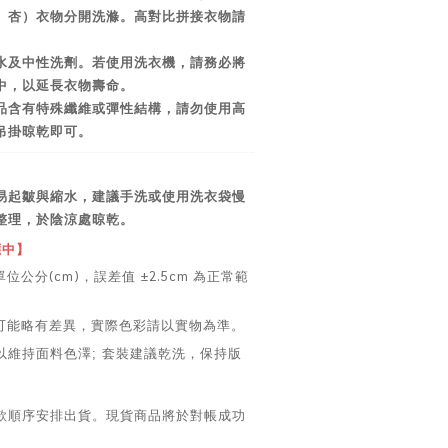
、杏）衣物分開洗滌。高對比拼接衣物請
水及中性洗劑。若使用洗衣機，請務必將
中，以延長衣物壽命。
品含有特殊纖維或彈性結構，請勿使用高
吊掛晾乾即可。
易起皺與縮水，建議手洗或使用洗衣袋慢
整理，於陰涼處晾乾。
應中】
位公分(cm)，誤差值 ±2.5cm 為正常範
色可能略有差異，實際色彩請以實物為準。
以維持面料色澤; 套裝建議乾洗，保持版
款順序安排出貨。現貨商品將於對帳成功