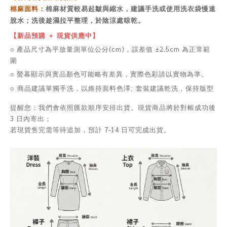
棉麻面料：
棉麻材質較易起皺與縮水，建議手洗或使用洗衣袋慢速
脫水；洗後趁濕拉平整理，於陰涼處晾乾。
【新品預購 ＋ 現貨供應中】
⌾ 產品尺寸為平放量測單位公分(cm)，誤差值 ±2.5cm 為正常範
圍
⌾ 螢幕顯示與實品顏色可能略有差異，實際色彩請以實物為準。
⌾ 商品建議單獨手洗，以維持面料色澤; 套裝建議乾洗，保持版型
提醒您：我們會依照匯款順序安排出貨。現貨商品將於對帳成功後
3 日內寄出；
若現貨售完需等待追加，預計 7-14 日可完成出貨。