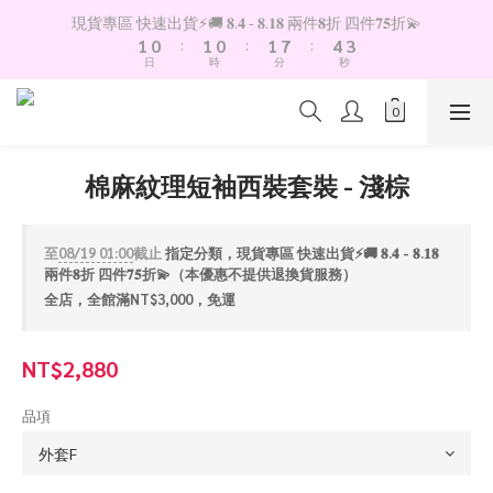
4
2
1
2
1
2
8
5
現貨專區 快速出貨⚡️🚚 𝟖.𝟒 - 𝟖.𝟏𝟖 兩件𝟖折 四件𝟕𝟓折💫
3
1
0
:
1
0
:
1
7
:
4
日
時
分
秒
2
0
0
0
6
3
1
5
2
0
4
1
3
0
2
棉麻紋理短袖西裝套裝 - 淺棕
1
0
至
08/19 01:00
截止
指定分類，現貨專區 快速出貨⚡️🚚 𝟖.𝟒 - 𝟖.𝟏𝟖
兩件𝟖折 四件𝟕𝟓折💫（本優惠不提供退換貨服務）
全店，全館滿NT$3,000，免運
NT$2,880
品項