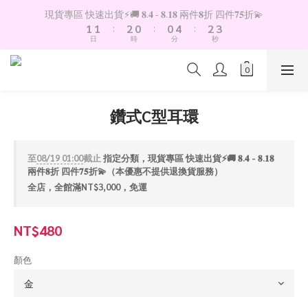
2
2
3
1
1
5
3
4
現貨專區 快速出貨⚡️🚚 𝟖.𝟒 - 𝟖.𝟏𝟖 兩件𝟖折 四件𝟕𝟓折💫
1
1
:
2
0
:
0
4
:
2
3
日
時
分
秒
0
0
1
3
1
2
0
2
0
1
1
0
0
鑽式C型耳環
至
08/19 01:00
截止
指定分類，現貨專區 快速出貨⚡️🚚 𝟖.𝟒 - 𝟖.𝟏𝟖
兩件𝟖折 四件𝟕𝟓折💫（本優惠不提供退換貨服務）
全店，全館滿NT$3,000，免運
NT$480
顏色