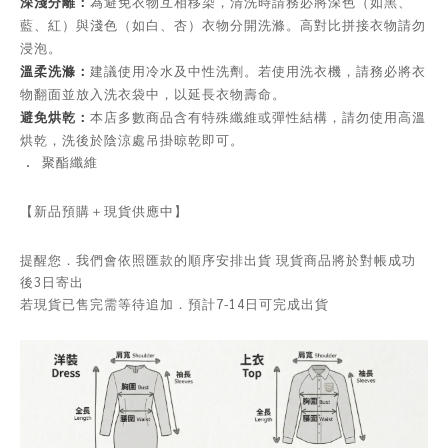
深淺分離：
為避免衣物互相移染，清洗時請務必將深色（如黑、
藍、紅）與淺色（如白、杏）衣物分開洗滌。高對比拼接衣物請勿
浸泡。
溫柔洗滌：
建議使用冷水及中性洗劑。若使用洗衣機，請務必將衣
物翻面並放入洗衣袋中，以延長衣物壽命。
避免烘乾：
本店多數商品含有特殊纖維或彈性結構，請勿使用高溫
烘乾，洗後於陰涼處吊掛晾乾即可。
．
聚酯纖維
【新品預購＋現貨供應中】
提醒您．我們會依照匯款的順序安排出貨 現貨商品將於對帳成功
後3日寄出
若現貨已售完需等待追加．預計7-14日可完成出貨