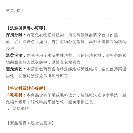
材質: 棉
【洗滌與保養小叮嚀】
深淺分離：
為避免衣物互相移染，清洗時請務必將深色（如黑、
藍、紅）與淺色（如白、杏）衣物分開洗滌。高對比拼接衣物請勿
浸泡。
溫柔洗滌：
建議使用冷水及中性洗劑。若使用洗衣機，請務必將衣
物翻面並放入洗衣袋中，以延長衣物壽命。
避免烘乾：
本店多數商品含有特殊纖維或彈性結構，請勿使用高溫
烘乾，洗後於陰涼處吊掛晾乾即可。
【特定材質貼心提醒】
羊毛毛料：
本商品含有羊毛或毛料成分，建議乾洗或冷水手洗，避
免縮水變形；晾乾時請平鋪陰乾，避免吊掛拉長。
．
聚酯纖維
【新品預購＋現貨供應中】