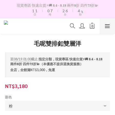
2
2
1
8
3
7
5
4
現貨專區 快速出貨⚡️🚚 𝟖.𝟒 - 𝟖.𝟏𝟖 兩件𝟖折 四件𝟕𝟓折💫
1
1
:
0
7
:
2
6
:
4
3
日
時
分
秒
0
0
6
1
5
3
2
5
0
4
2
1
4
3
1
0
3
2
0
2
1
毛呢雙排釦雙層洋
1
0
0
至
08/19 01:00
截止
指定分類，現貨專區 快速出貨⚡️🚚 𝟖.𝟒 - 𝟖.𝟏𝟖
兩件𝟖折 四件𝟕𝟓折💫（本優惠不提供退換貨服務）
全店，全館滿NT$3,000，免運
NT$3,180
顏色