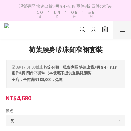
2
1
1
5
1
9
6
5
現貨專區 快速出貨⚡️🚚 𝟖.𝟒 - 𝟖.𝟏𝟖 兩件𝟖折 四件𝟕𝟓折💫
1
0
:
0
4
:
0
8
:
5
4
日
時
分
秒
0
3
7
4
3
2
6
3
2
1
5
2
1
0
4
1
0
3
0
荷葉腰身珍珠釦窄裙套裝
2
1
0
至
08/19 01:00
截止
指定分類，現貨專區 快速出貨⚡️🚚 𝟖.𝟒 - 𝟖.𝟏𝟖
兩件𝟖折 四件𝟕𝟓折💫（本優惠不提供退換貨服務）
全店，全館滿NT$3,000，免運
NT$4,580
顏色