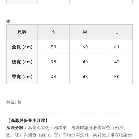
裙
尺碼
S
M
L
全長 (cm)
59
60
61
腰寬 (cm)
38
40
42
臀寬 (cm)
46
48
50
材質: 棉
【洗滌與保養小叮嚀】
深淺分離：
為避免衣物互相移染，清洗時請務必將深色（如黑、
藍、紅）與淺色（如白、杏）衣物分開洗滌。高對比拼接衣物請勿