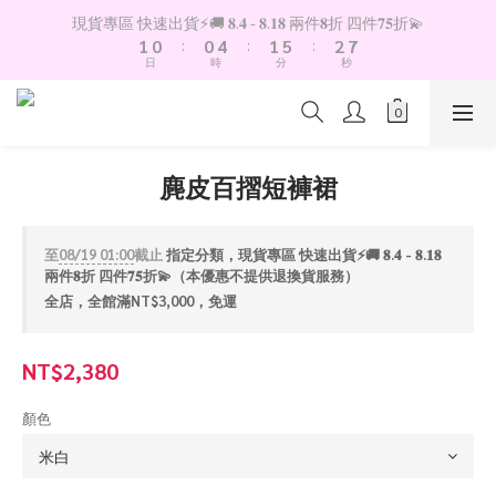
2
1
1
5
2
6
3
7
現貨專區 快速出貨⚡️🚚 𝟖.𝟒 - 𝟖.𝟏𝟖 兩件𝟖折 四件𝟕𝟓折💫
1
0
:
0
4
:
1
5
:
2
6
日
時
分
秒
0
3
0
4
1
5
2
3
0
4
1
2
3
0
1
2
0
1
麂皮百摺短褲裙
0
至
08/19 01:00
截止
指定分類，現貨專區 快速出貨⚡️🚚 𝟖.𝟒 - 𝟖.𝟏𝟖
兩件𝟖折 四件𝟕𝟓折💫（本優惠不提供退換貨服務）
全店，全館滿NT$3,000，免運
NT$2,380
顏色