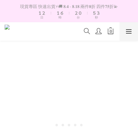
2
3
2
7
3
1
6
4
現貨專區 快速出貨⚡️🚚 𝟖.𝟒 - 𝟖.𝟏𝟖 兩件𝟖折 四件𝟕𝟓折💫
1
2
:
1
6
:
2
0
:
5
3
日
時
分
秒
0
1
0
5
1
4
2
0
4
0
3
1
3
2
0
2
1
1
0
0