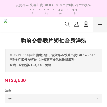
2
2
2
3
5
7
2
4
現貨專區 快速出貨⚡️🚚 𝟖.𝟒 - 𝟖.𝟏𝟖 兩件𝟖折 四件𝟕𝟓折💫
1
1
:
1
2
:
4
6
:
1
3
日
時
分
秒
0
0
0
1
3
5
0
2
0
2
4
1
1
3
0
0
2
1
胸前交疊裁片短袖合身洋裝
0
至
08/19 01:00
截止
指定分類，現貨專區 快速出貨⚡️🚚 𝟖.𝟒 - 𝟖.𝟏𝟖
兩件𝟖折 四件𝟕𝟓折💫（本優惠不提供退換貨服務）
全店，全館滿NT$3,000，免運
NT$2,680
顏色