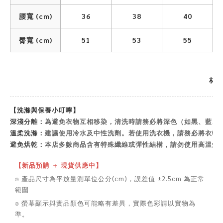
腰寬 (cm)
36
38
40
臀寬 (cm)
51
53
55
材質
【洗滌與保養小叮嚀】
深淺分離：
為避免衣物互相移染，清洗時請務必將深色（如黑、藍、
溫柔洗滌：
建議使用冷水及中性洗劑。若使用洗衣機，請務必將衣物
避免烘乾：
本店多數商品含有特殊纖維或彈性結構，請勿使用高溫烘
【新品預購 ＋ 現貨供應中】
⌾ 產品尺寸為平放量測單位公分(cm)，誤差值 ±2.5cm 為正常
範圍
⌾ 螢幕顯示與實品顏色可能略有差異，實際色彩請以實物為
準。