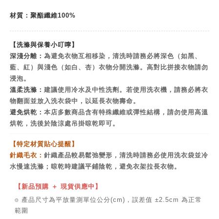
材質：聚酯纖維100%
【洗滌與保養小叮嚀】
深淺分離：
為避免衣物互相移染，清洗時請務必將深色（如黑、
藍、紅）與淺色（如白、杏）衣物分開洗滌。高對比拼接衣物請勿
浸泡。
溫柔洗滌：
建議使用冷水及中性洗劑。若使用洗衣機，請務必將衣
物翻面並放入洗衣袋中，以延長衣物壽命。
避免烘乾：
本店多數商品含有特殊纖維或彈性結構，請勿使用高溫
烘乾，洗後於陰涼處吊掛晾乾即可。
【特定材質貼心提醒】
針織毛衣：
針織產品較易鬆弛變形，清洗時請務必使用洗衣袋並冷
水慢速洗滌；晾乾時建議平鋪陰乾，避免衣架拉長衣物。
【新品預購 ＋ 現貨供應中】
⌾ 產品尺寸為平放量測單位公分(cm)，誤差值 ±2.5cm 為正常
範圍