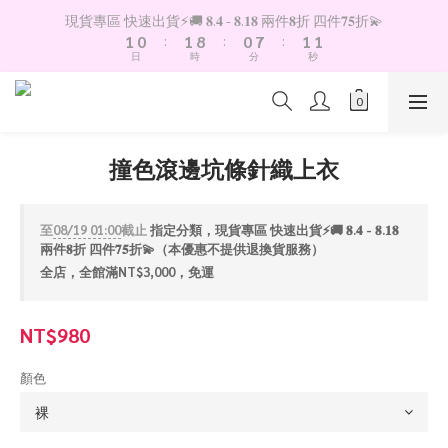
2
1
2
9
1
8
2
2
現貨專區 快速出貨⚡️🚚 𝟖.𝟒 - 𝟖.𝟏𝟖 兩件𝟖折 四件𝟕𝟓折💫
1
0
:
1
8
:
0
7
:
1
1
日
時
分
秒
0
0
7
6
0
0
6
5
5
4
4
3
3
2
撞色滾邊坑條針織上衣
2
1
1
0
0
至
08/19 01:00
截止
指定分類，現貨專區 快速出貨⚡️🚚 𝟖.𝟒 - 𝟖.𝟏𝟖
兩件𝟖折 四件𝟕𝟓折💫（本優惠不提供退換貨服務）
全店，全館滿NT$3,000，免運
NT$980
顏色