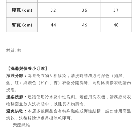
腰寬 (cm)
32
35
37
臀寬 (cm)
44
46
48
材質: 棉
【洗滌與保養小叮嚀】
深淺分離：
為避免衣物互相移染，清洗時請務必將深色（如黑、
藍、紅）與淺色（如白、杏）衣物分開洗滌。高對比拼接衣物請勿
浸泡。
溫柔洗滌：
建議使用冷水及中性洗劑。若使用洗衣機，請務必將衣
物翻面並放入洗衣袋中，以延長衣物壽命。
避免烘乾：
本店多數商品含有特殊纖維或彈性結構，請勿使用高溫
烘乾，洗後於陰涼處吊掛晾乾即可。
．
聚酯纖維