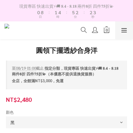
1
9
2
5
6
3
3
3
現貨專區 快速出貨⚡️🚚 𝟖.𝟒 - 𝟖.𝟏𝟖 兩件𝟖折 四件𝟕𝟓折💫
0
8
:
1
4
:
5
2
:
2
2
日
時
分
秒
7
0
3
4
1
1
1
6
2
3
0
0
0
5
1
2
4
0
1
3
0
圓領下擺透紗合身洋
2
1
0
至
08/19 01:00
截止
指定分類，現貨專區 快速出貨⚡️🚚 𝟖.𝟒 - 𝟖.𝟏𝟖
兩件𝟖折 四件𝟕𝟓折💫（本優惠不提供退換貨服務）
全店，全館滿NT$3,000，免運
NT$2,480
顏色