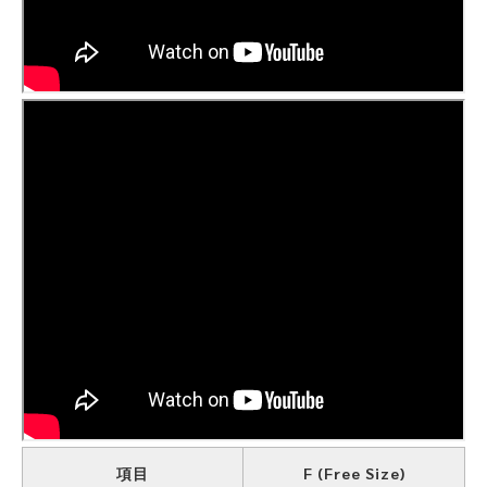
項目
F (Free Size)