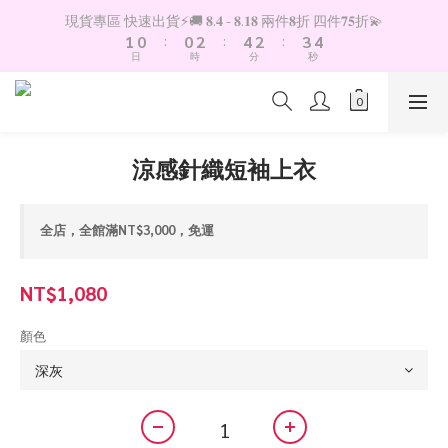
2
1
1
3
5
3
4
5
現貨專區 快速出貨⚡️🚚 𝟖.𝟒 - 𝟖.𝟏𝟖 兩件𝟖折 四件𝟕𝟓折💫
1
0
:
0
2
:
4
2
:
3
4
日
時
分
秒
0
1
3
1
2
3
0
2
0
1
2
1
0
1
0
0
涼感針織短袖上衣
全店，全館滿NT$3,000，免運
NT$1,080
顏色