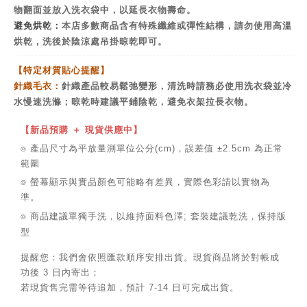
物翻面並放入洗衣袋中，以延長衣物壽命。
避免烘乾：
本店多數商品含有特殊纖維或彈性結構，請勿使用高溫
烘乾，洗後於陰涼處吊掛晾乾即可。
【特定材質貼心提醒】
針織毛衣：
針織產品較易鬆弛變形，清洗時請務必使用洗衣袋並冷
水慢速洗滌；晾乾時建議平鋪陰乾，避免衣架拉長衣物。
【新品預購 ＋ 現貨供應中】
⌾ 產品尺寸為平放量測單位公分(cm)，誤差值 ±2.5cm 為正常
範圍
⌾ 螢幕顯示與實品顏色可能略有差異，實際色彩請以實物為
準。
⌾ 商品建議單獨手洗，以維持面料色澤; 套裝建議乾洗，保持版
型
提醒您：我們會依照匯款順序安排出貨。現貨商品將於對帳成
功後 3 日內寄出；
若現貨售完需等待追加，預計 7-14 日可完成出貨。