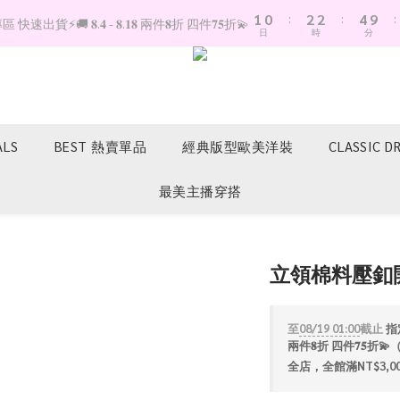
1
0
:
2
2
:
4
9
:
快速出貨⚡️🚚 𝟖.𝟒 - 𝟖.𝟏𝟖 兩件𝟖折 四件𝟕𝟓折💫
日
時
分
0
1
1
3
8
0
0
2
7
1
6
0
5
4
3
ALS
BEST 熱賣單品
經典版型歐美洋裝
CLASSIC D
2
1
最美主播穿搭
0
立領棉料壓釦
至
08/19 01:00
截止
指定
兩件𝟖折 四件𝟕𝟓
全店，全館滿NT$3,0