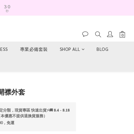
2
9
秒
1
8
0
7
6
5
4
3
RESS
專業必備套裝
SHOP ALL
BLOG
2
1
0
立即購買
開襟外套
分類，現貨專區 快速出貨⚡️🚚 𝟖.𝟒 - 𝟖.𝟏𝟖
折💫（本優惠不提供退換貨服務）
00，免運