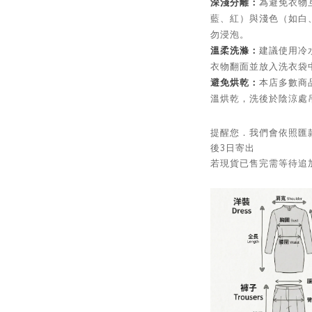
深淺分離：
為避免衣物
藍、紅）與淺色（如白
勿浸泡。
溫柔洗滌：
建議使用冷
衣物翻面並放入洗衣袋
避免烘乾：
本店多數商
溫烘乾，洗後於陰涼處
提醒您．我們會依照匯
後3日寄出
若現貨已售完需等待追加