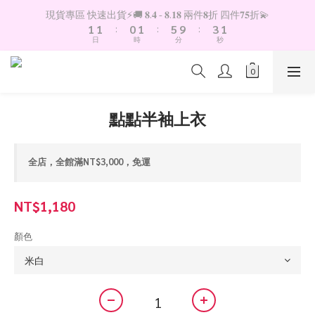
2
2
2
1
2
6
4
現貨專區 快速出貨⚡️🚚 𝟖.𝟒 - 𝟖.𝟏𝟖 兩件𝟖折 四件𝟕𝟓折💫
1
1
1
:
0
1
:
5
9
:
3
0
日
時
分
秒
0
0
0
4
8
2
3
7
1
2
6
0
1
5
0
4
點點半袖上衣
3
2
1
全店，全館滿NT$3,000，免運
0
NT$1,180
顏色