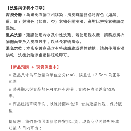
【洗滌與保養小叮嚀】
深淺分離：
為避免衣物互相移染，清洗時請務必將深色（如黑、
藍、紅）與淺色（如白、杏）衣物分開洗滌。高對比拼接衣物請勿
浸泡。
溫柔洗滌：
建議使用冷水及中性洗劑。若使用洗衣機，請務必將衣
物翻面並放入洗衣袋中，以延長衣物壽命。
避免烘乾：
本店多數商品含有特殊纖維或彈性結構，請勿使用高溫
烘乾，洗後於陰涼處吊掛晾乾即可。
【新品預購 ＋ 現貨供應中】
⌾ 產品尺寸為平放量測單位公分(cm)，誤差值 ±2.5cm 為正常
範圍
⌾ 螢幕顯示與實品顏色可能略有差異，實際色彩請以實物為
準。
⌾ 商品建議單獨手洗，以維持面料色澤; 套裝建議乾洗，保持版
型
提醒您：我們會依照匯款順序安排出貨。現貨商品將於對帳成
功後 3 日內寄出；